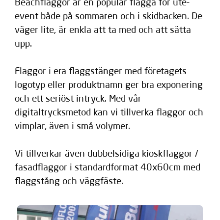
Beachflaggor är en populär flagga för ute-
event både på sommaren och i skidbacken. De
väger lite, är enkla att ta med och att sätta
upp.
Flaggor i era flaggstänger med företagets
logotyp eller produktnamn ger bra exponering
och ett seriöst intryck. Med vår
digitaltrycksmetod kan vi tillverka flaggor och
vimplar, även i små volymer.
Vi tillverkar även dubbelsidiga kioskflaggor /
fasadflaggor i standardformat 40x60cm med
flaggstång och väggfäste.