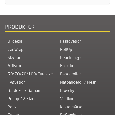
PRODUKTER
Bildekor
Fasadvepor
Car Wrap
RollUp
Skyltar
Beachflaggor
Affischer
Backdrop
50*70/70*100/Eurosize
Banderoller
Tygvepor
Nätbanderoll / Mesh
Båtdekor / Båtnamn
Broschyr
Popup / 2 Stand
Visitkort
Polis
Klistermärken
Folder
Reflexdekor