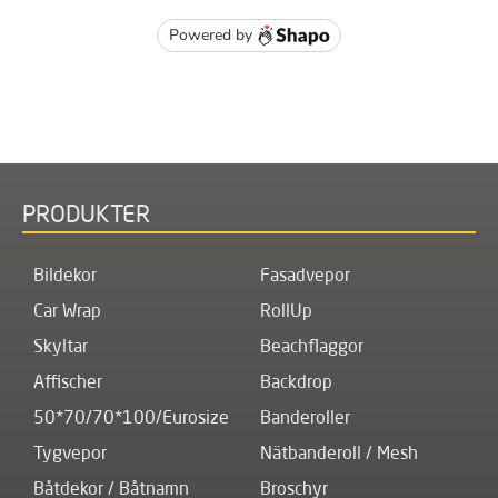
PRODUKTER
Bildekor
Fasadvepor
Car Wrap
RollUp
Skyltar
Beachflaggor
Affischer
Backdrop
50*70/70*100/Eurosize
Banderoller
Tygvepor
Nätbanderoll / Mesh
Båtdekor / Båtnamn
Broschyr