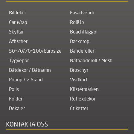
Bildekor
Fasadvepor
Car Wrap
RollUp
Skyltar
Beachflaggor
Affischer
Backdrop
50*70/70*100/Eurosize
Banderoller
Tygvepor
Nätbanderoll / Mesh
Båtdekor / Båtnamn
Broschyr
Popup / 2 Stand
Visitkort
Polis
Klistermärken
Folder
Reflexdekor
Dekaler
Etiketter
KONTAKTA OSS