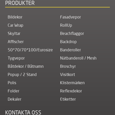
PRODUKTER
Bildekor
Fasadvepor
Car Wrap
RollUp
Skyltar
Beachflaggor
Affischer
Backdrop
50*70/70*100/Eurosize
Banderoller
Tygvepor
Nätbanderoll / Mesh
Båtdekor / Båtnamn
Broschyr
Popup / 2 Stand
Visitkort
Polis
Klistermärken
Folder
Reflexdekor
Dekaler
Etiketter
KONTAKTA OSS